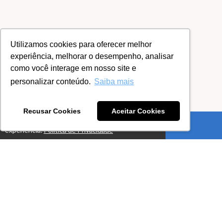
Utilizamos cookies para oferecer melhor
experiência, melhorar o desempenho, analisar
como você interage em nosso site e
personalizar conteúdo.
Saiba mais
Recusar Cookies
Aceitar Cookies
Este site usa cookies para melhorar sua
Ok!
Acesso por 1 ano
experiência.
Política de Privacidade
Estude quando e onde quiser