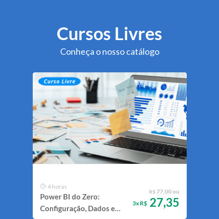
Cursos Livres
Conheça o nosso catálogo
4 horas
4 
77,00 ou
R$
Power BI do Zero:
Hum
27,35
3x R$
Configuração, Dados e
assi