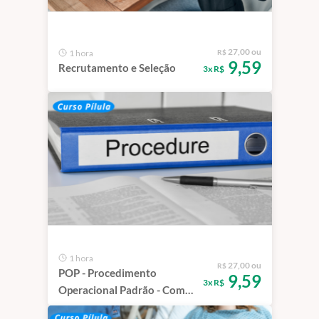
27,00 ou
1 hora
R$
9,59
Recrutamento e Seleção
3x R$
1 hora
27,00 ou
R$
POP - Procedimento
9,59
3x R$
Operacional Padrão - Como
elaborar