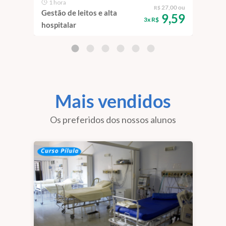
1 hora
1 
27,00 ou
R$
Gestão de leitos e alta
Gest
9,59
3x R$
hospitalar
de E
Mais vendidos
Os preferidos dos nossos alunos