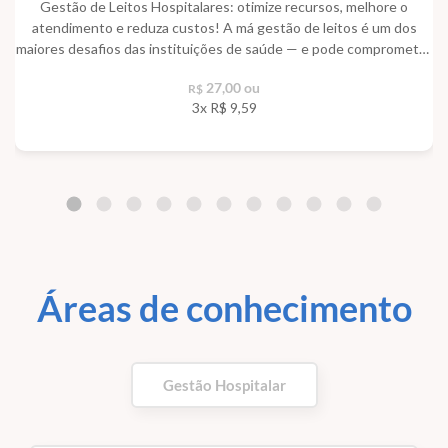
Gestão de Leitos Hospitalares: otimize recursos, melhore o
atendimento e reduza custos! A má gestão de leitos é um dos
maiores desafios das instituições de saúde — e pode comprometer
diretamente a qualidade do cuidado prestado. Com este curso
27,00 ou
R$
online e objetivo, você vai aprender estratégias práticas para
3x R$
9,59
planejar, monitorar e utilizar os leitos hospitalares com eficiência,
garantindo mais agilidade nos processos, melhor uso da capacidade
instalada e maior satisfação dos pacientes.
Áreas de conhecimento
Gestão Hospitalar