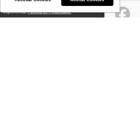
Este site usa cookies para melhorar sua
Ok!
experiência.
Política de Privacidade
Atendimento
De segunda a sexta-feira das 08h às 18h
+55 11 94024-6769
Fale Conosco
CNPJ: 50.732.946/0001-10
Páginas
Professores(as)
Artigos
Termos de Uso
Notícias
Política de Privacidade
Lives