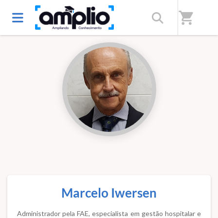
Início
/
Professores(as)
shopping_cart
Marcelo Iwersen
Administrador pela FAE, especialista em gestão hospitalar e