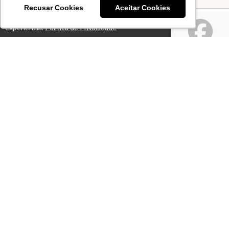
Recusar Cookies
Aceitar Cookies
Este site usa cookies para melhorar sua
Ok!
experiência.
Política de Privacidade
Atendimento
De segunda a sexta-feira das 08h às 18h
+55 11 94024-6769
Fale Conosco
CNPJ: 50.732.946/0001-10
Páginas
Professores(as)
Artigos
Termos de Uso
Notícias
Política de Privacidade
Lives