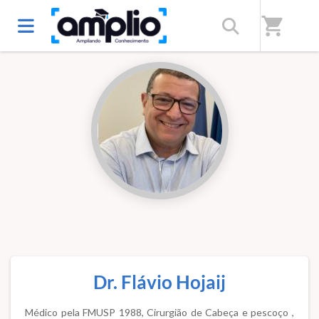
Início
/
Professores(as)
shopping_cart
Dr. Flávio Hojaij
Médico pela FMUSP 1988, Cirurgião de Cabeça e pescoço ,