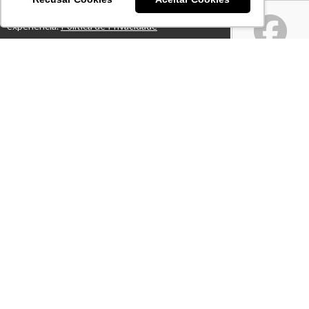
Este site usa cookies para melhorar sua
Ok!
experiência.
Política de Privacidade
Atendimento
De segunda a sexta-feira das 08h às 18h
+55 11 94024-6769
Fale Conosco
CNPJ: 50.732.946/0001-10
Páginas
Professores(as)
Artigos
Termos de Uso
Notícias
Política de Privacidade
Lives